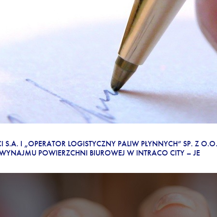
MOWĘ DOTYCZĄCĄ WYNAJMU POWIERZCHNI W INT
S.A. I „OPERATOR LOGISTYCZNY PALIW PŁYNNYCH” SP. Z O.O.
YNAJMU POWIERZCHNI BIUROWEJ W INTRACO CITY – JE