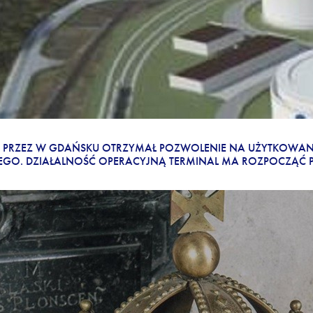
POZWOLENIE NA UŻYTKOWANIE
PRZEZ W GDAŃSKU OTRZYMAŁ POZWOLENIE NA UŻYTKOWAN
GO. DZIAŁALNOŚĆ OPERACYJNĄ TERMINAL MA ROZPOCZĄĆ P