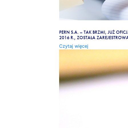
OD DZIŚ PERN S.A.
PERN S.A. – TAK BRZMI, JUŻ O
2016 R., ZOSTAŁA ZAREJESTRO
Czytaj więcej