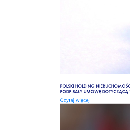
PHN I OLPP PODPISAŁY U
POLSKI HOLDING NIERUCHOMOŚCI 
PODPISAŁY UMOWĘ DOTYCZĄCĄ W
Czytaj więcej