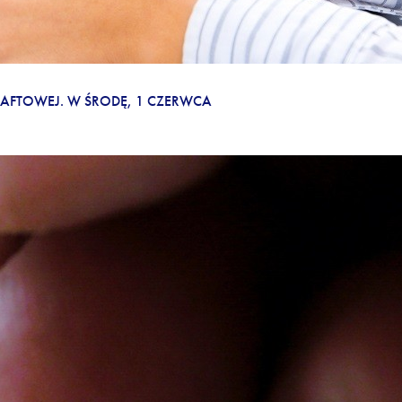
 NAFTOWEJ. W ŚRODĘ, 1 CZERWCA