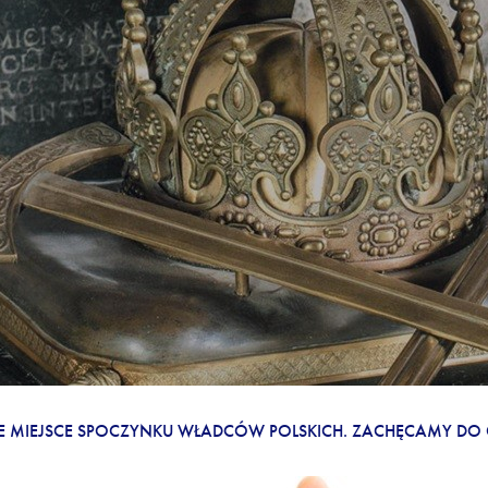
EM RENOWACJI NAJWIĘKSZEJ NEKROPOLII PIAST
E MIEJSCE SPOCZYNKU WŁADCÓW POLSKICH. ZACHĘCAMY DO 