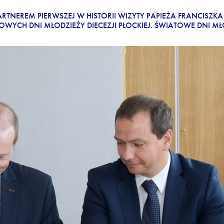
IACH MŁODZIEŻY
PARTNEREM PIERWSZEJ W HISTORII WIZYTY PAPIEŻA FRANCISZ
CH DNI MŁODZIEŻY DIECEZJI PŁOCKIEJ. ŚWIATOWE DNI MŁ