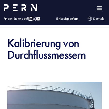
Finden Sie uns auf:
Einkaufsplattform
Deutsch
Homepage
»
Dienstleistungen
»
Kalibrierung von Durchflussmessern
Kalibrierung von
Durchflussmessern