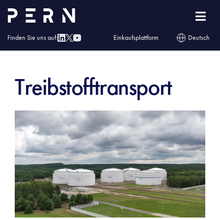
Finden Sie uns auf:
Einkaufsplattform
Deutsch
Homepage
»
Dienstleistungen
»
Kraftstoffe
»
Treibstofftransport
Treibstofftransport