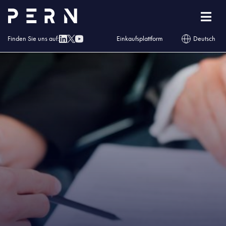
Homepage
»
Blog
»
PERN akcjonariuszem PKN ORLEN
Finden Sie uns auf:
Einkaufsplattform
Deutsch