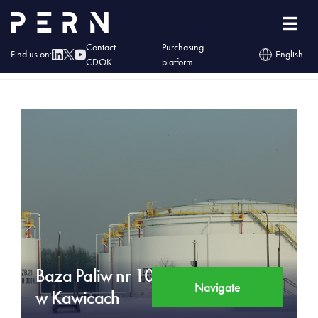
Contact
Purchasing
Find us on:
English
CDOK
platform
Home
»
Obiekty
»
Baza Paliw nr 10 w Kawicach
Baza Paliw nr 10
Navigate
w Kawicach