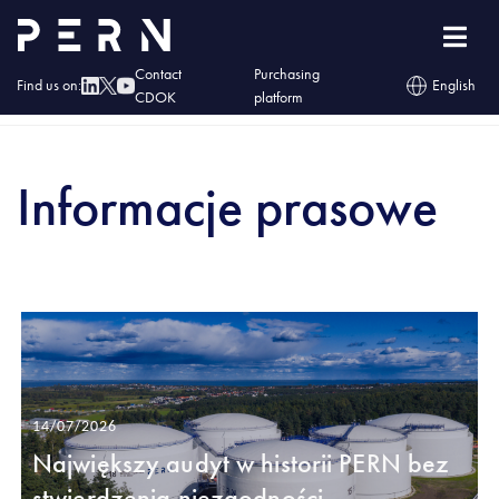
Contact
Purchasing
Find us on:
English
CDOK
platform
Home
»
Press office
»
Press release
Informacje prasowe
14/07/2026
Największy audyt w historii PERN bez
stwierdzenia niezgodności