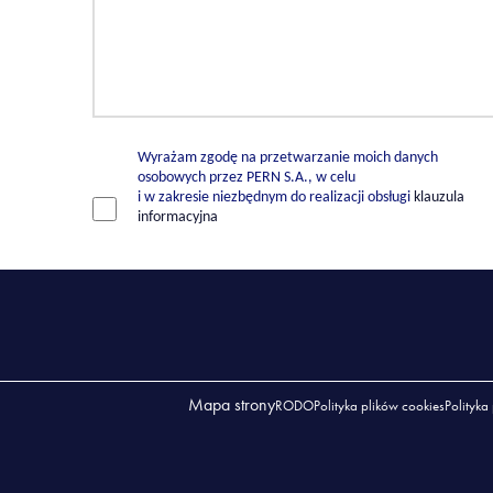
Wyrażam zgodę na przetwarzanie moich danych
osobowych przez PERN S.A., w celu
i w zakresie niezbędnym do realizacji obsługi
klauzula
informacyjna
Mapa strony
RODO
Polityka plików cookies
Polityka