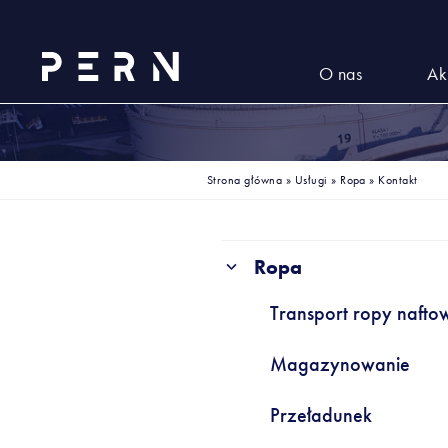
O nas
Ak
Strona główna
»
Usługi
»
Ropa
»
Kontakt
Ropa
Transport ropy nafto
Magazynowanie
Przeładunek