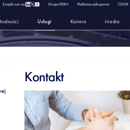
Znajdź nas na:
Grupa PERN
Platforma zakupowa
CDOK
tualności
Usługi
Kariera
Media
Kontakt
wej