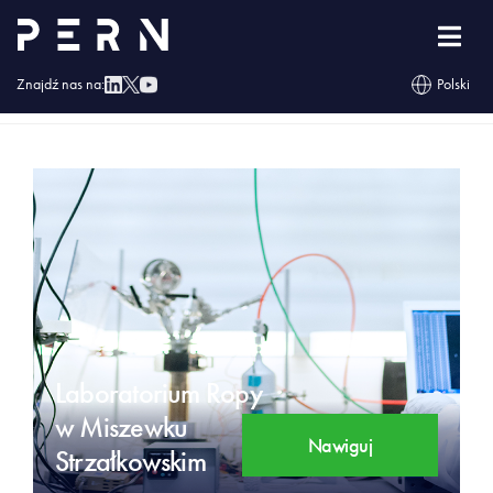
Znajdź nas na:
Polski
Strona główna
»
Obiekty
»
Laboratorium Ropy w Miszewku Strzałkowskim
Laboratorium Ropy
w Miszewku
Nawiguj
Strzałkowskim