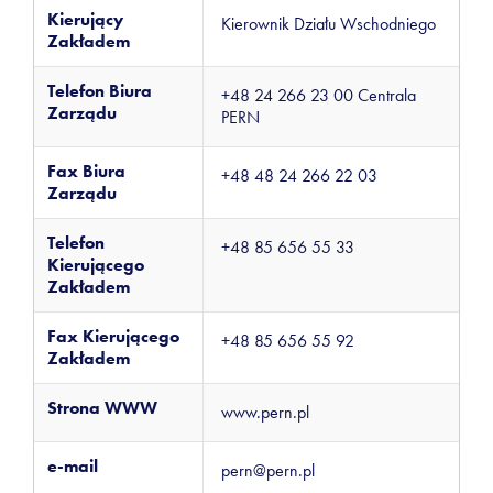
Kierujący
Kierownik Działu Wschodniego
Zakładem
Telefon Biura
+48 24 266 23 00 Centrala
Zarządu
PERN
Fax Biura
+48 48 24 266 22 03
Zarządu
Telefon
+48 85 656 55 33
Kierującego
Zakładem
Fax Kierującego
+48 85 656 55 92
Zakładem
Strona WWW
www.pern.pl
e-mail
pern@pern.pl