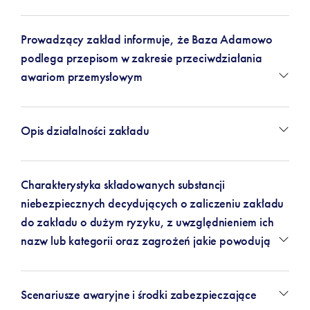
Prowadzący zakład informuje, że Baza Adamowo
podlega przepisom w zakresie przeciwdziałania
awariom przemysłowym
Opis działalności zakładu
Charakterystyka składowanych substancji
niebezpiecznych decydujących o zaliczeniu zakładu
do zakładu o dużym ryzyku, z uwzględnieniem ich
nazw lub kategorii oraz zagrożeń jakie powodują
Scenariusze awaryjne i środki zabezpieczające