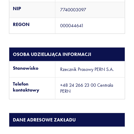
NIP
7740003097
REGON
000044641
OSOBA UDZIELAJĄCA INFORMACJI
Stanowisko
Rzecznik Prasowy PERN S.A.
Telefon
+48 24 266 23 00 Centrala
kontaktowy
PERN
DANE ADRESOWE ZAKŁADU