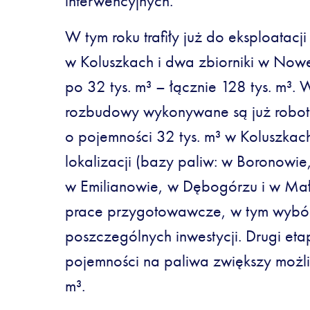
interwencyjnych.
W tym roku trafiły już do eksploatacji
w Koluszkach i dwa zbiorniki w Nowe
po 32 tys. m³ – łącznie 128 tys. m³.
rozbudowy wykonywane są już robot
o pojemności 32 tys. m³ w Koluszkac
lokalizacji (bazy paliw: w Boronowie
w Emilianowie, w Dębogórzu i w Mał
prace przygotowawcze, w tym wyb
poszczególnych inwestycji. Drugi et
pojemności na paliwa zwiększy możl
m³.