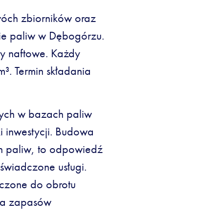
óch zbiorników oraz
zie paliw w Dębogórzu.
y naftowe. Każdy
³. Termin składania
ch w bazach paliw
i inwestycji. Budowa
 paliw, to odpowiedź
świadczone usługi.
aczone do obrotu
ia zapasów