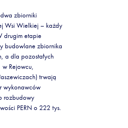
 dwa zbiorniki
j Wsi Wielkiej – każdy
 W drugim etapie
y budowlane zbiornika
h, a dla pozostałych
, w Rejowcu,
aszewiczach) trwają
ór wykonawców
ap rozbudowy
iwości PERN o 222 tys.