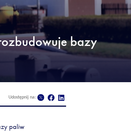
rozbudowuje bazy
Udostępnij na:
zy paliw