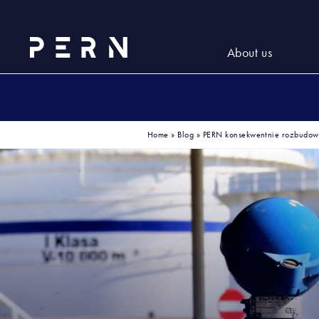
About us
Home
»
Blog
»
PERN konsekwentnie rozbudow