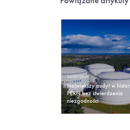
Powiązane artykuły
14/07/2026
Największy audyt w histori
PERN bez stwierdzenia
niezgodności