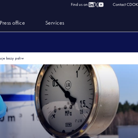
Find us on:
Contact CDOK
Press office
Services
uje bazy paliw