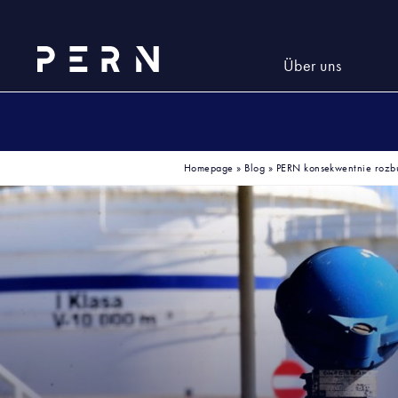
Über uns
Homepage
»
Blog
»
PERN konsekwentnie rozb