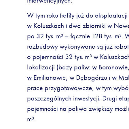
interwencyjnych.
W tym roku trafiły już do eksploatacji
w Koluszkach i dwa zbiorniki w Nowe
po 32 tys. m³ – łącznie 128 tys. m³.
rozbudowy wykonywane są już robot
o pojemności 32 tys. m³ w Koluszkac
lokalizacji (bazy paliw: w Boronowie
w Emilianowie, w Dębogórzu i w Mał
prace przygotowawcze, w tym wyb
poszczególnych inwestycji. Drugi et
pojemności na paliwa zwiększy możl
m³.