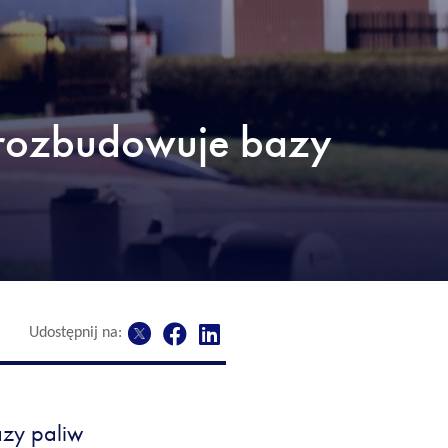
rozbudowuje bazy
Udostępnij na:
zy paliw