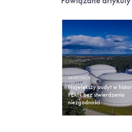
Powiązane artykuły
14/07/2026
Największy audyt w histori
PERN bez stwierdzenia
niezgodności