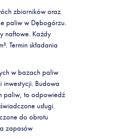
óch zbiorników oraz
zie paliw w Dębogórzu.
y naftowe. Każdy
³. Termin składania
ch w bazach paliw
i inwestycji. Budowa
 paliw, to odpowiedź
świadczone usługi.
aczone do obrotu
ia zapasów