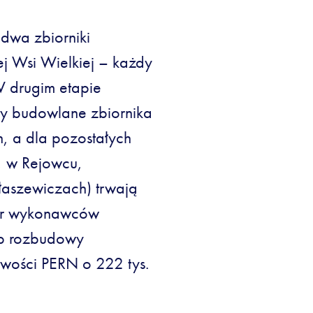
 dwa zbiorniki
j Wsi Wielkiej – każdy
 W drugim etapie
y budowlane zbiornika
h, a dla pozostałych
, w Rejowcu,
aszewiczach) trwają
ór wykonawców
ap rozbudowy
iwości PERN o 222 tys.