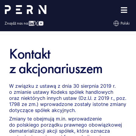
Znajdź nas na:
Polski
Strona główna
»
O nas
»
Informacje ogólne
»
Kontakt z akcjonariuszem
Kontakt
z akcjonariuszem
W związku z ustawą z dnia 30 sierpnia 2019 r.
o zmianie ustawy Kodeks spółek handlowych
oraz niektórych innych ustaw (Dz.U. z 2019 r., poz.
1798 ze zm.) wprowadzone zostały istotne zmiany
dotyczące spółek akcyjnych.
Zmiany te obejmują m.in. wprowadzenie
do polskiego porządku prawnego obowiązkowej
dematerializacji akcji spółek, która oznacza