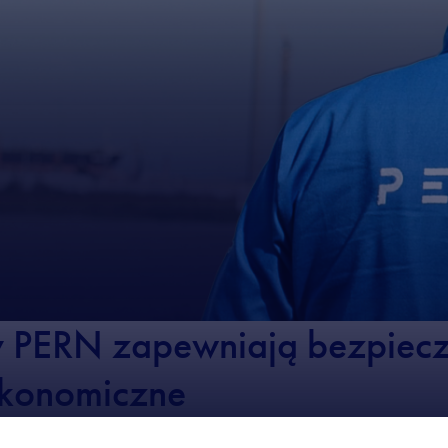
y PERN zapewniają bezpiecz
ekonomiczne