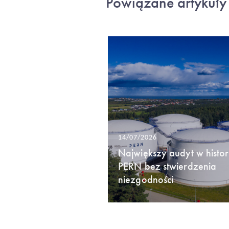
Powiązane artykuły
14/07/2026
Największy audyt w histori
PERN bez stwierdzenia
niezgodności