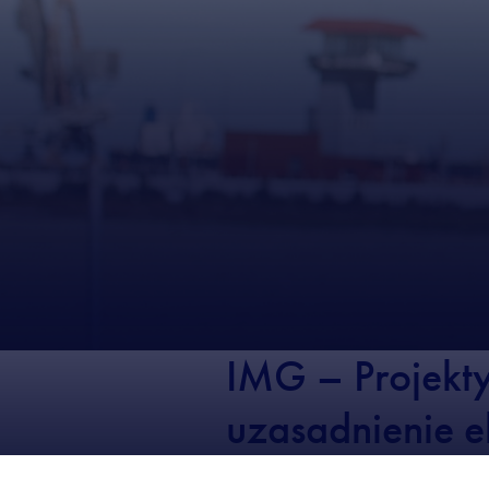
IMG – Projekt
uzasadnienie 