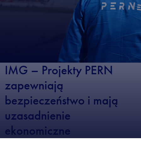
IMG – Projekty PERN
zapewniają
bezpieczeństwo i mają
uzasadnienie
ekonomiczne