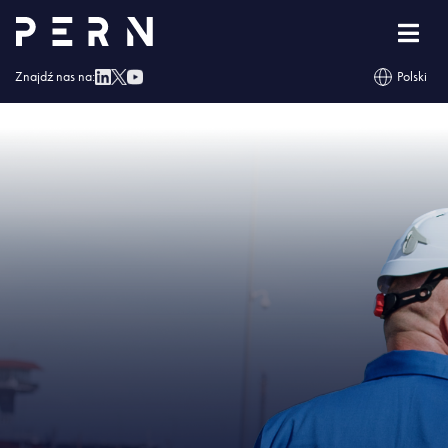
Strona główna
»
Projekty PERN zapewniają bezpieczeństwo i mają
uzasadnienie ekonomiczne
»
IMG – Projekty PERN zapewniają bezpieczeństwo
i mają uzasadnienie ekonomiczne
Znajdź nas na:
Polski