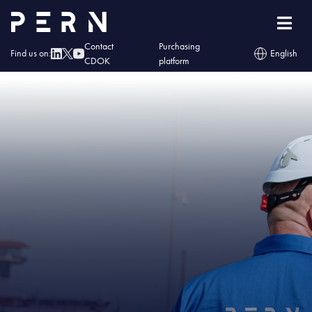
Home
»
IMG – Baza paliw w Dębogórzu – przeładunkowy rekord wszech
czasów
Contact
Purchasing
Find us on:
English
CDOK
platform