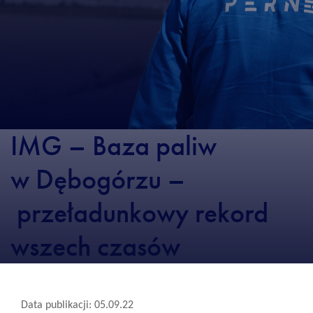
IMG – Baza paliw
w Dębogórzu –
przeładunkowy rekord
wszech czasów
Data publikacji: 05.09.22