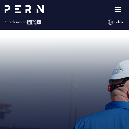
Strona główna
»
Baza paliw w Dębogórzu – przeładunkowy rekord wszech
czasów
»
IMG – Baza paliw w Dębogórzu – przeładunkowy rekord wszech
czasów
Znajdź nas na:
Polski