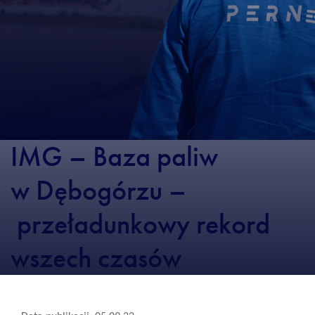
IMG – Baza paliw
w Dębogórzu –
przeładunkowy rekord
wszech czasów