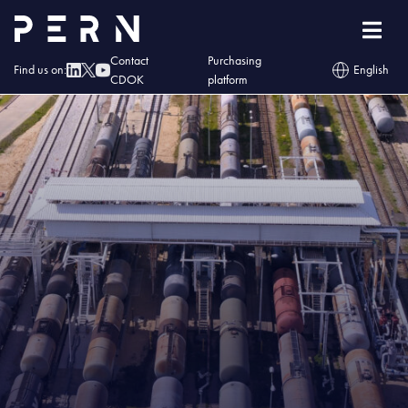
Home
»
Blog
»
PERN rozwija infrastrukturę kolejową do transportu paliw
Contact
Purchasing
Find us on:
English
CDOK
platform