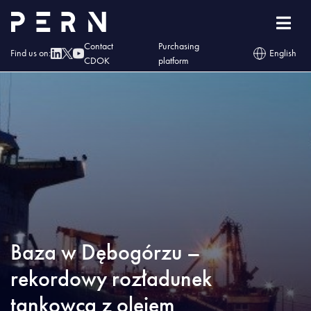
Home
»
Blog
»
Baza w Dębogórzu – rekordowy rozładunek tankowca z olejem
napędowym z Arabii Saudyjskiej
Contact
Purchasing
Find us on:
English
CDOK
platform
Baza w Dębogórzu –
rekordowy rozładunek
tankowca z olejem