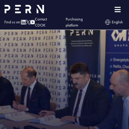
Home
»
Blog
»
PERN zawarł umowę na rozbudowę TNG
Contact
Purchasing
Find us on:
English
CDOK
platform