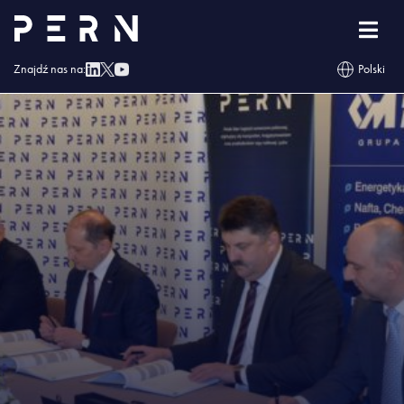
Strona główna
»
Blog
»
PERN zawarł umowę na rozbudowę TNG
Znajdź nas na:
Polski