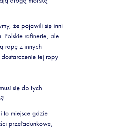
zają drogą morską
y, że pojawili się inni
 Polskie rafinerie, ale
ją ropę z innych
 dostarczenie tej ropy
usi się do tych
b?
 to miejsce gdzie
ości przeładunkowe,