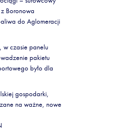
rociągi – surowcowy
 z Boronowa
paliwa do Aglomeracji
 w czasie panelu
wadzenie pakietu
portowego było dla
lskiej gospodarki,
czane na ważne, nowe
N