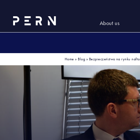
About us
Home
»
Blog
»
Bezpieczeństwo na rynku nafto