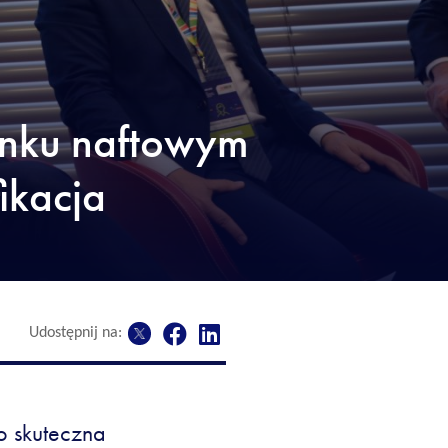
ynku naftowym
ikacja
Udostępnij na:
o skuteczna