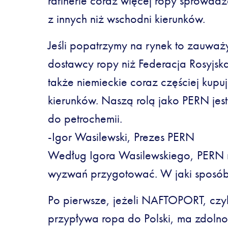
rafinerie coraz więcej ropy sprowad
z innych niż wschodni kierunków.
Jeśli popatrzymy na rynek to zauważym
dostawcy ropy niż Federacja Rosyjska.
także niemieckie coraz częściej kupu
kierunków. Naszą rolą jako PERN jest
do petrochemii.
-Igor Wasilewski, Prezes PERN
Według Igora Wasilewskiego, PERN m
wyzwań przygotować. W jaki sposó
Po pierwsze, jeżeli NAFTOPORT, czyli
przypływa ropa do Polski, ma zdoln