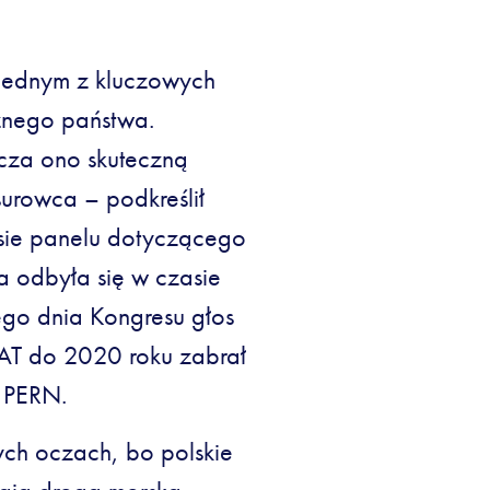
 jednym z kluczowych
żnego państwa.
cza ono skuteczną
surowca – podkreślił
asie panelu dotyczącego
a odbyła się w czasie
go dnia Kongresu głos
VAT do 2020 roku zabrał
 PERN.
ych oczach, bo polskie