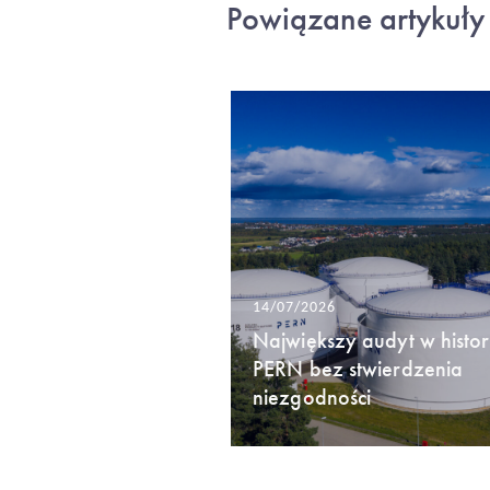
Powiązane artykuły
14/07/2026
Największy audyt w histori
PERN bez stwierdzenia
niezgodności