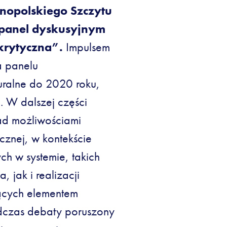
lnopolskiego Szczytu
 panel dyskusyjnym
krytyczna”.
Impulsem
a panelu
turalne do 2020 roku,
. W dalszej części
nad możliwościami
ycznej, w kontekście
ch w systemie, takich
jak i realizacji
dących elementem
 Podczas debaty poruszony