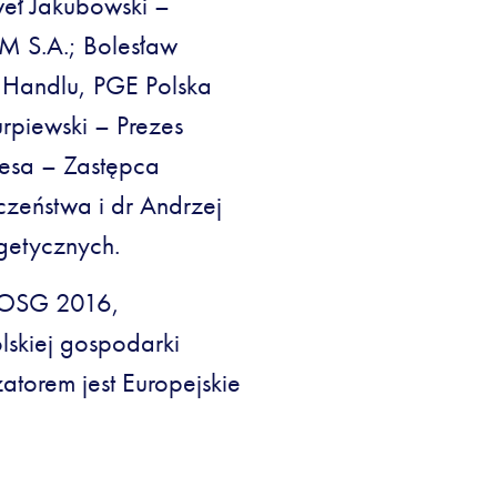
eł Jakubowski –
M S.A.; Bolesław
 Handlu, PGE Polska
rpiewski – Prezes
alesa – Zastępca
zeństwa i dr Andrzej
rgetycznych.
 OSG 2016,
lskiej gospodarki
atorem jest Europejskie