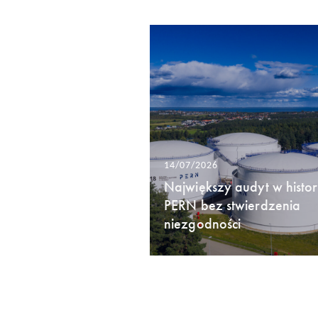
14/07/2026
Największy audyt w histori
PERN bez stwierdzenia
niezgodności