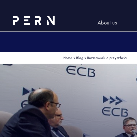
About us
Home
»
Blog
»
Rozmawiali o przyszłości