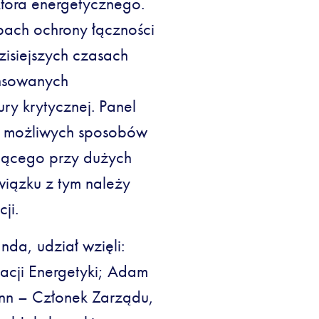
ektora energetycznego.
bach ochrony łączności
dzisiejszych czasach
ansowanych
ury krytycznej. Panel
t możliwych sposobów
jącego przy dużych
związku z tym należy
ji.
da, udział wzięli:
acji Energetyki; Adam
nn – Członek Zarządu,