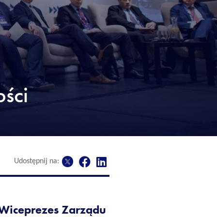
ości
Udostępnij na:
, Wiceprezes Zarządu