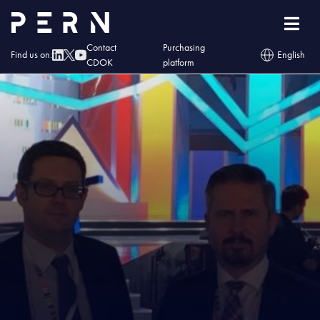
Home
»
Blog
»
OLPP partnerem Kongresu 590
Contact
Purchasing
Find us on:
English
CDOK
platform