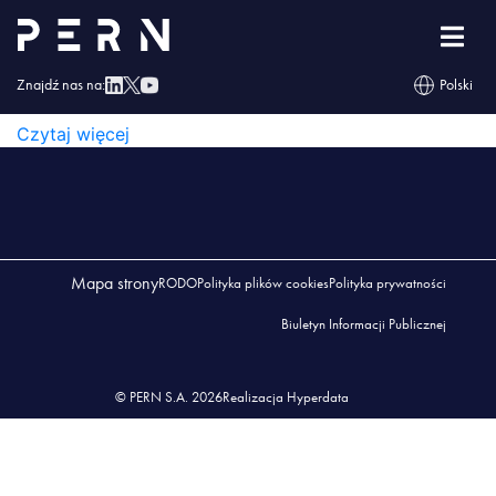
wykaz_przedsiębiorstw_07_2025
WYKAZ_PRZEDSIĘBIORSTW_07_2025
Znajdź nas na:
Polski
WYKAZ_PRZEDSIĘBIORSTW_07_2025
Czytaj więcej
Mapa strony
RODO
Polityka plików cookies
Polityka prywatności
Biuletyn Informacji Publicznej
© PERN S.A. 2026
Realizacja Hyperdata