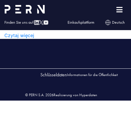
wykaz_przedsiębiorstw_07_2025
WYKAZ_PRZEDSIĘBIORSTW_07_2025
Finden Sie uns auf:
Einkaufsplattform
Deutsch
WYKAZ_PRZEDSIĘBIORSTW_07_2025
Czytaj więcej
Schlüsseldaten
Informationen für die Öffentlichkeit
© PERN S.A. 2026
Realisierung von Hyperdaten