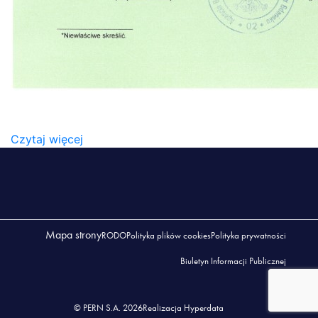
210121_BI_POSWIADCZENIE_BEZPIECZENSTWA_U
(2)
Czytaj więcej
Mapa strony
RODO
Polityka plików cookies
Polityka prywatności
Biuletyn Informacji Publicznej
© PERN S.A. 2026
Realizacja Hyperdata