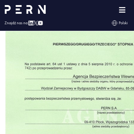
210121_BI_poswiadczenie_bezpieczenstwa_UE (2)
Znajdź nas na:
Polski