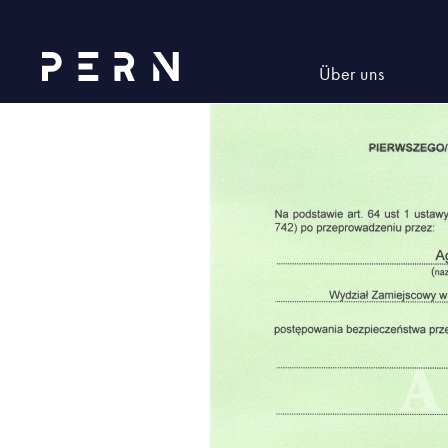
210121_BI_poswiadczenie_bezp
Über uns