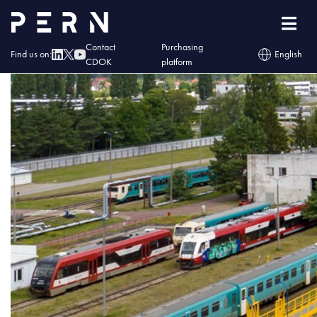
przeladunek_paliw
Contact
Purchasing
Find us on:
English
CDOK
platform