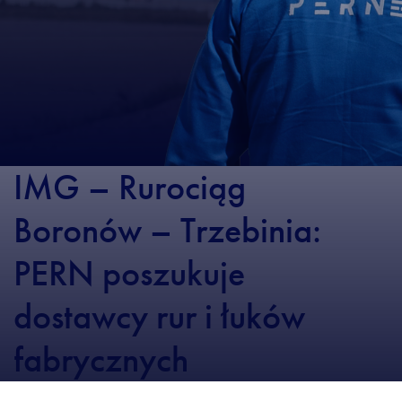
IMG – Rurociąg
Boronów – Trzebinia:
PERN poszukuje
dostawcy rur i łuków
fabrycznych