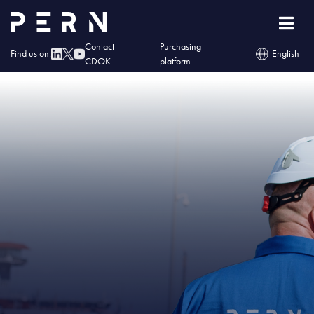
Home
»
IMG – Rurociąg Boronów – Trzebinia: PERN poszukuje dostawcy rur i
łuków fabrycznych
Contact
Purchasing
Find us on:
English
CDOK
platform