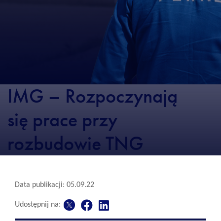
IMG – Rozpoczynają
się prace przy
rozbudowie TNG
Data publikacji: 05.09.22
Udostępnij na: