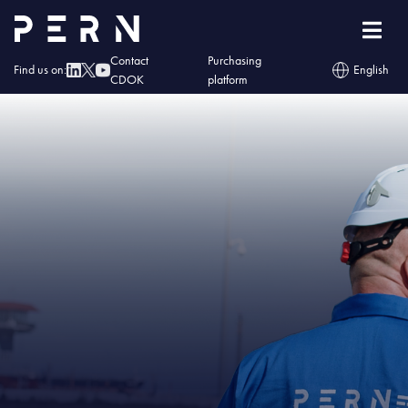
Home
»
IMG – Rozpoczynają się prace przy rozbudowie TNG
Contact
Purchasing
Find us on:
English
CDOK
platform