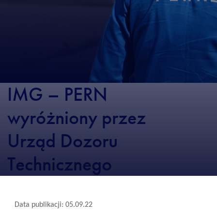
IMG – PERN
wyróżniony przez
Urząd Dozoru
Technicznego
Data publikacji: 05.09.22