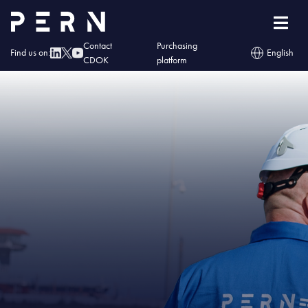
Home
»
IMG – PERN wyróżniony przez Urząd Dozoru Technicznego
Contact
Purchasing
Find us on:
English
CDOK
platform