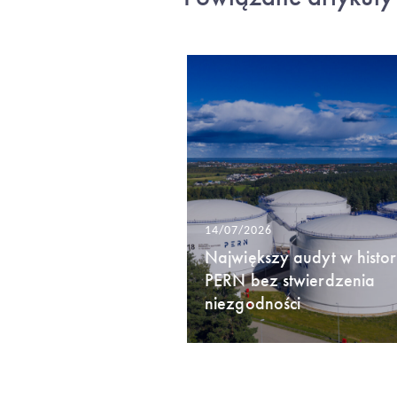
14/07/2026
Największy audyt w histori
PERN bez stwierdzenia
niezgodności