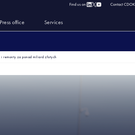
Find us on:
Contact CDOK
Press office
Services
i remonty za ponad miliard złotych