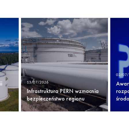
02/07
i
Awari
13/07/2026
Infrastruktura PERN wzmacnia
rozp
bezpieczeństwo regionu
środ