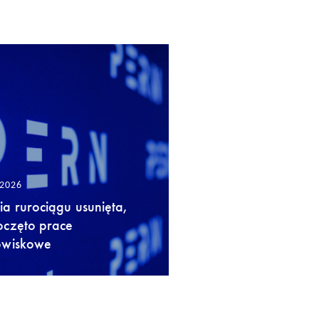
/2026
a rurociągu usunięta,
oczęto prace
owiskowe