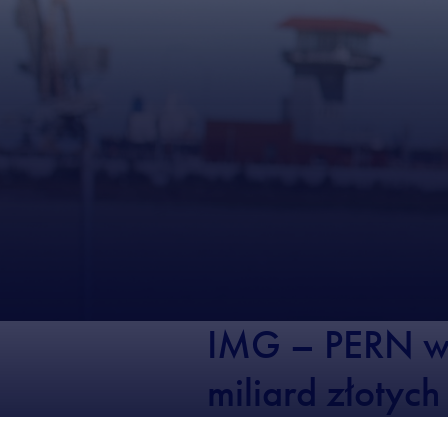
IMG – PERN w 
miliard złotych