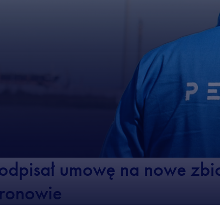
dpisał umowę na nowe zbio
oronowie