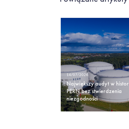
14/07/2026
Największy audyt w histori
PERN bez stwierdzenia
niezgodności