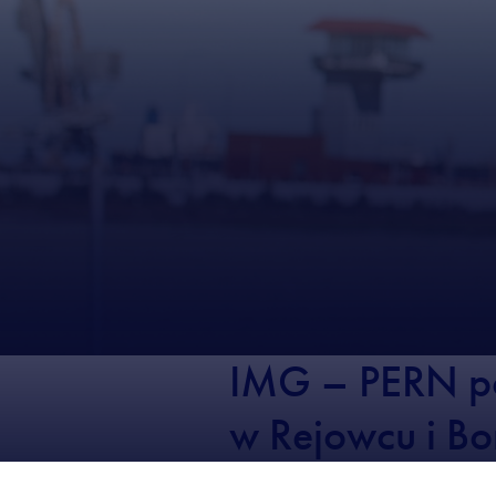
IMG – PERN po
w Rejowcu i B