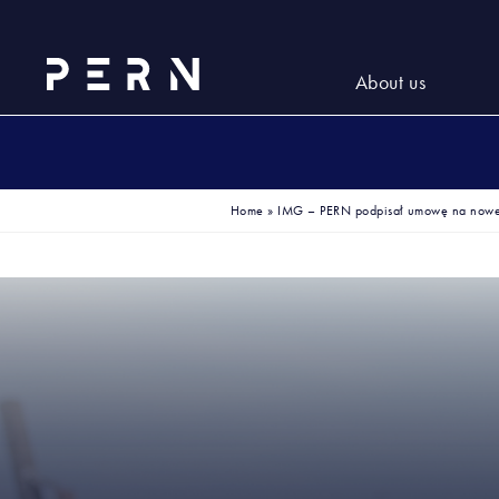
About us
Home
»
IMG – PERN podpisał umowę na nowe 