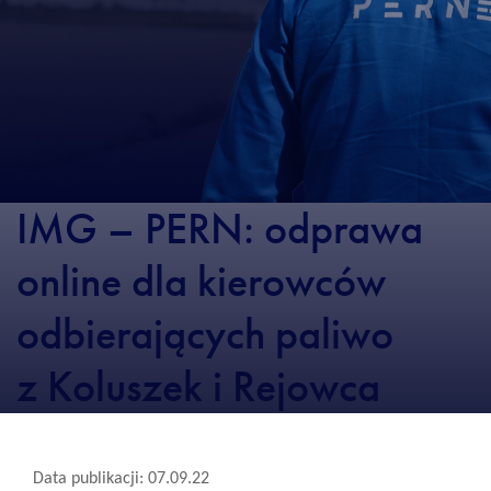
IMG – PERN: odprawa
online dla kierowców
odbierających paliwo
z Koluszek i Rejowca
Data publikacji: 07.09.22