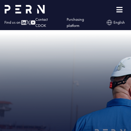
Home
»
IMG – PERN: odprawa online dla kierowców odbierających paliwo z
Koluszek i Rejowca
Contact
Purchasing
Find us on:
English
CDOK
platform