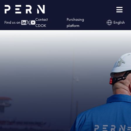
Home
»
IMG – PERN: największa akcja wolontariatu w historii Spółki
Contact
Purchasing
Find us on:
English
CDOK
platform