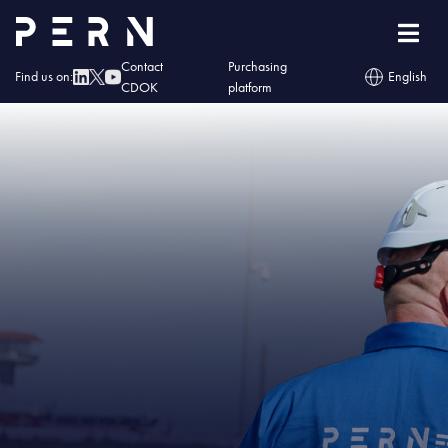
Home
»
IMG – PERN najbardziej wiarygodną firmą branży
Contact
Purchasing
Find us on:
English
CDOK
platform