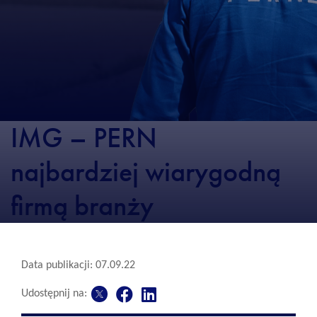
IMG – PERN
najbardziej wiarygodną
firmą branży
Data publikacji: 07.09.22
Udostępnij na: