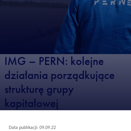
IMG – PERN: kolejne
działania porządkujące
strukturę grupy
kapitałowej
Data publikacji: 09.09.22