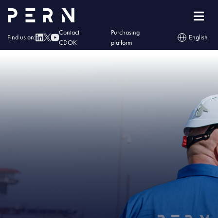
Home
»
IMG – PERN: kolejne działania porządkujące strukturę grupy
kapitałowej
Contact
Purchasing
Find us on:
English
CDOK
platform