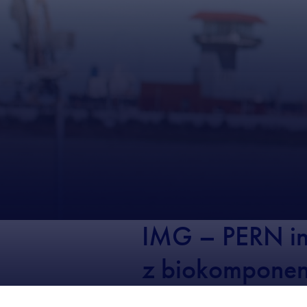
IMG – PERN inw
z biokomponen