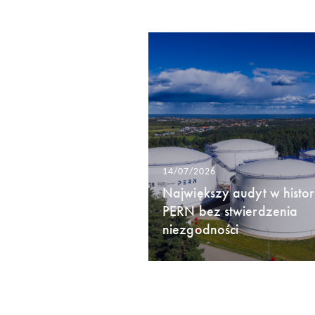
14/07/2026
Największy audyt w histori
PERN bez stwierdzenia
niezgodności