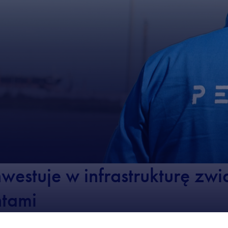
estuje w infrastrukturę zw
tami