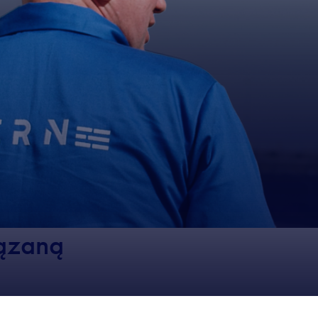
iązaną