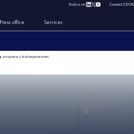
Find us on:
Contact CDOK
Press office
Services
rę związaną z biokomponentami