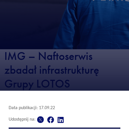
IMG – Naftoserwis
zbadał infrastrukturę
Grupy LOTOS
Data publikacji: 17.09.22
Udostępnij na: