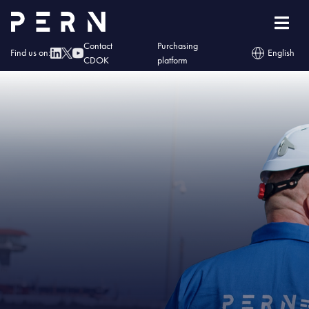
Home
»
IMG – Naftoserwis zbadał infrastrukturę Grupy LOTOS
Contact
Purchasing
Find us on:
English
CDOK
platform