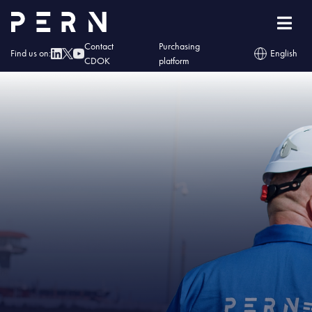
Home
»
IMG – Naftor z certyfikatem ISO w zakresie ciągłości działania
Contact
Purchasing
Find us on:
English
CDOK
platform