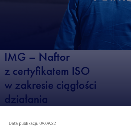
IMG – Naftor
z certyfikatem ISO
w zakresie ciągłości
działania
Data publikacji: 09.09.22