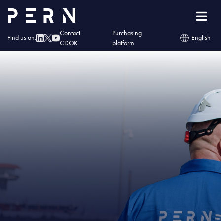
Home
»
IMG – Naftor otrzymał Świadectwo Bezpieczeństwa Przemysłowego
Contact
Purchasing
Find us on:
English
CDOK
platform