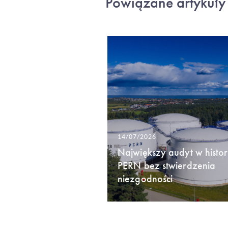
Powiązane artykuły
14/07/2026
Największy audyt w histori
PERN bez stwierdzenia
niezgodności