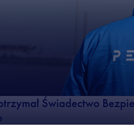
otrzymał Świadectwo Bezpi
o