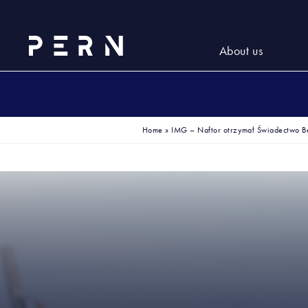
About us
Home
»
IMG – Naftor otrzymał Świadectwo 