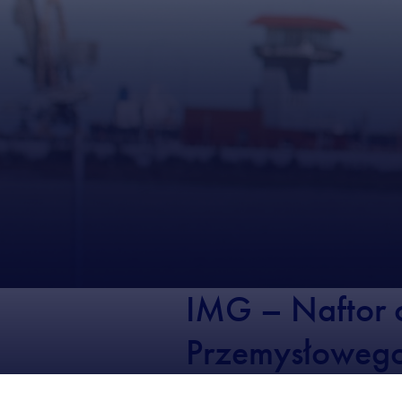
IMG – Naftor 
Przemysłoweg