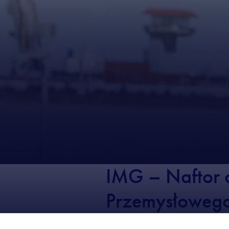
IMG – Naftor 
Przemysłoweg