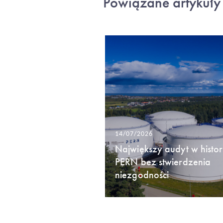
Powiązane artykuły
14/07/2026
Największy audyt w histori
PERN bez stwierdzenia
niezgodności