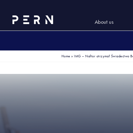
About us
Home
»
IMG – Naftor otrzymał Świadectwo 