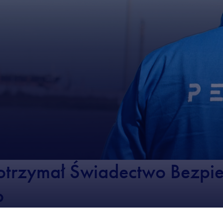
otrzymał Świadectwo Bezpi
o