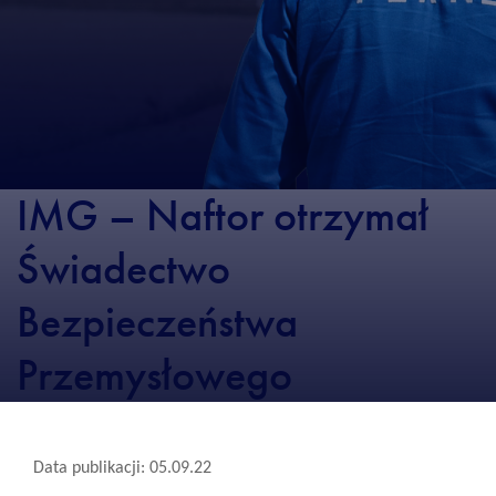
IMG – Naftor otrzymał
Świadectwo
Bezpieczeństwa
Przemysłowego
Data publikacji: 05.09.22