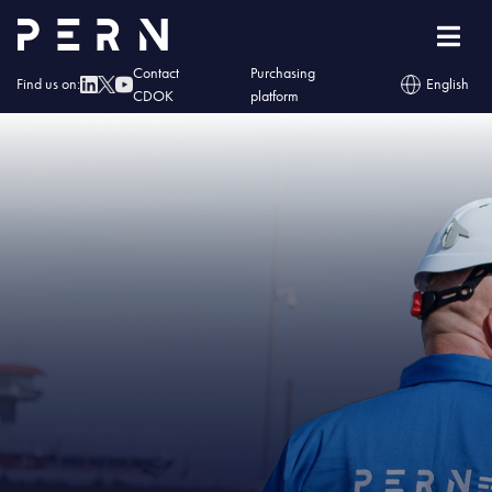
Home
»
IMG – Naftor otrzymał Świadectwo Bezpieczeństwa Przemysłowego
Contact
Purchasing
Find us on:
English
CDOK
platform