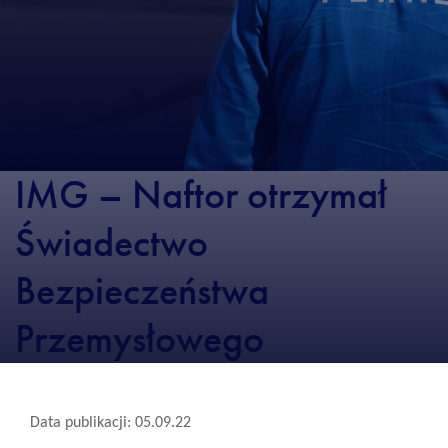
IMG – Naftor otrzymał
Świadectwo
Bezpieczeństwa
Przemysłowego
Data publikacji: 05.09.22