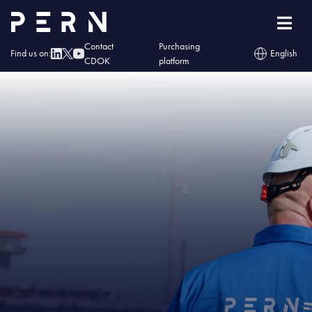
Home
»
IMG – Naftor otrzymał Świadectwo Bezpieczeństwa Przemysłowego
Contact
Purchasing
Find us on:
English
CDOK
platform