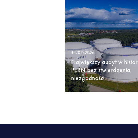
14/07/2026
Największy audyt w histori
PERN bez stwierdzenia
niezgodności