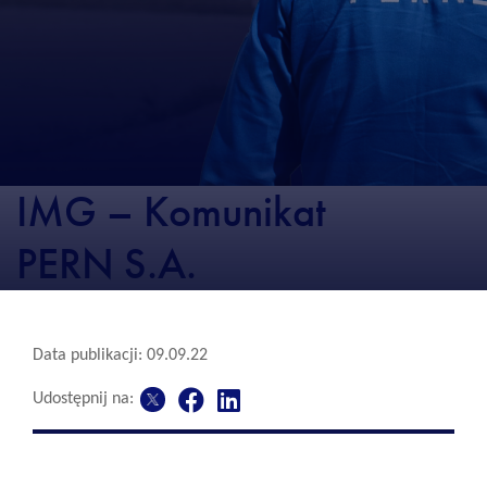
IMG – Komunikat
PERN S.A.
Data publikacji: 09.09.22
Udostępnij na: