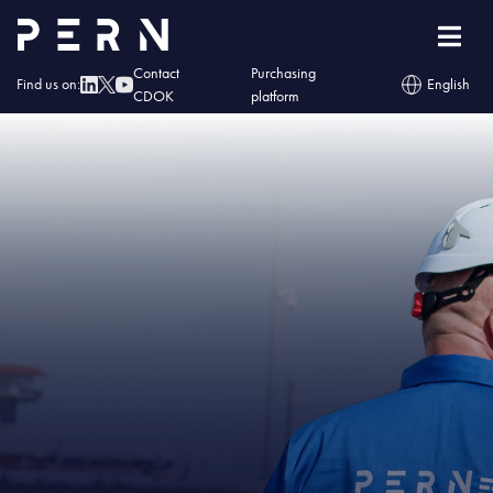
Home
»
IMG – Komunikat PERN S.A.
Contact
Purchasing
Find us on:
English
CDOK
platform