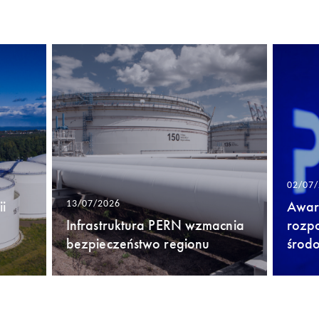
02/07
i
Awari
13/07/2026
Infrastruktura PERN wzmacnia
rozp
bezpieczeństwo regionu
środ