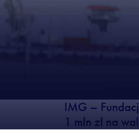
IMG – Fundacj
1 mln zł na wa