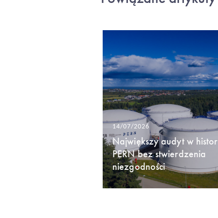
14/07/2026
Największy audyt w histori
PERN bez stwierdzenia
niezgodności