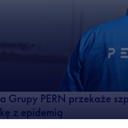
a Grupy PERN przekaże szp
lkę z epidemią