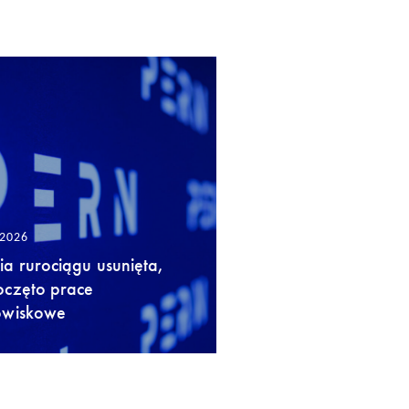
/2026
a rurociągu usunięta,
oczęto prace
owiskowe