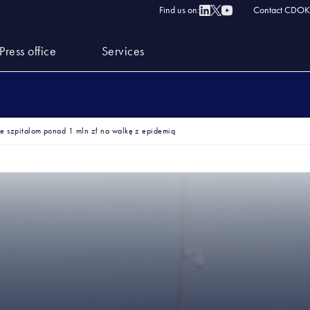
Find us on:
Contact CDOK
Press office
Services
 szpitalom ponad 1 mln zł na walkę z epidemią