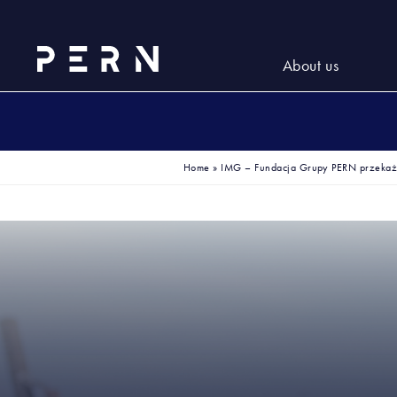
About us
Home
»
IMG – Fundacja Grupy PERN przekaże