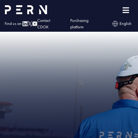
Home
»
IMG – Fotowoltaika w kolejnych 9 bazach PERN
Contact
Purchasing
Find us on:
English
CDOK
platform