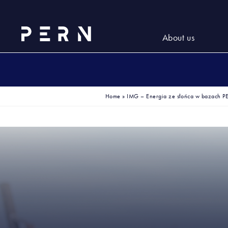
About us
Home
»
IMG – Energia ze słońca w bazach P