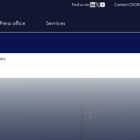
Find us on:
Contact CDOK
Press office
Services
ERN