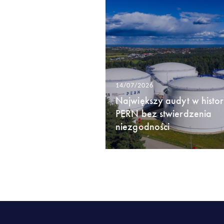
14/07/2026
Największy audyt w histori
PERN bez stwierdzenia
niezgodności