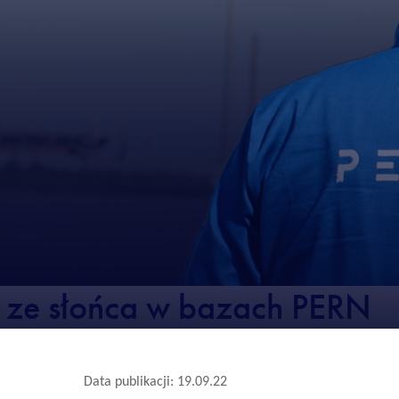
 ze słońca w bazach PERN
Data publikacji: 19.09.22